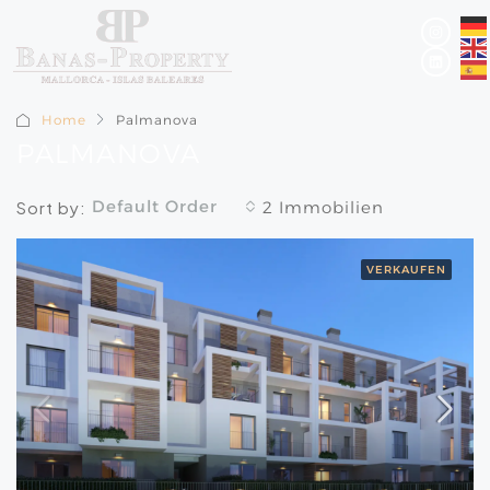
Home
Palmanova
PALMANOVA
Default Order
Sort by:
2 Immobilien
VERKAUFEN