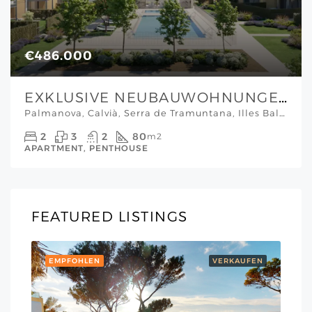
€486.000
EXKLUSIVE NEUBAUWOHNUNGEN MIT GEMEINSCHAFTSPOOL UND STRANDNAH GELEGEN IN PALMANOVA
Palmanova, Calvià, Serra de Tramuntana, Illes Balears, 07182, España, Mallorca Südwesten
2
3
2
80
m2
APARTMENT, PENTHOUSE
FEATURED LISTINGS
EMPFOHLEN
VERKAUFEN