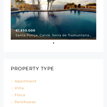
€1.850.000
Santa Ponça, Calvià, Serra de Tramuntana, Illes Balears, 07180, España, Via Cornissa, Mallorca Südwesten
PROPERTY TYPE
Apartment
Villa
Finca
Penthouse