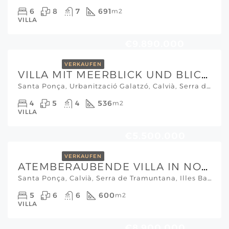
6
8
7
691
m2
VILLA
€9.890.000
VERKAUFEN
VILLA MIT MEERBLICK UND BLICK AUF DIE MALGRATS-INSELN IN SANTA PONSA
Santa Ponça, Urbanització Galatzó, Calvià, Serra de Tramuntana, Illes Balears, 07180, España, Mallorca Südwesten
4
5
4
536
m2
VILLA
€5.500.000
VERKAUFEN
ATEMBERAUBENDE VILLA IN NOVA SANTA PONSA
Santa Ponça, Calvià, Serra de Tramuntana, Illes Balears, 07180, España, Mallorca Südwesten
5
6
6
600
m2
VILLA
€8.900.000