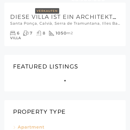
VERKAUFEN
DIESE VILLA IST EIN ARCHITEKTONISCHES MEISTERWERK
Santa Ponça, Calvià, Serra de Tramuntana, Illes Balears, 07180, España, Mallorca Südwesten
6
7
8
1050
m2
VILLA
€1.850.000
FEATURED LISTINGS
Santa Ponça, Calvià, Serra de Tramuntana, Illes Balears, 07180, España, Via Cornissa, Mallorca Südwesten
EMPFOHLEN
VERKAUFEN
PROPERTY TYPE
Apartment