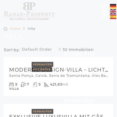
Home
Villa
VILLA
Default Order
Sort by:
10 Immobilien
€5.500.000
VERKAUFEN
MODERNE DESIGN-VILLA – LICHT, ARCHITEKTUR & PRIVATSPHÄRE AUF HÖCHSTEM NIVEAU
HOT OFFER
Santa Ponça, Calvià, Serra de Tramuntana, Illes Balears, 07180, España, Mallorca Südwesten
5
7
5
421,83
m2
VILLA
€7.950.000
VERKAUFEN
EXKLUSIVE LUXUSVILLA MIT GÄSTEHAUS IN CAMP DE MAR – MODERNES DESIGN, PRIVATSPHÄRE & MEERBLICK