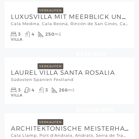
VERKAUFEN
LUXUSVILLA MIT MEERBLICK UND NUR WENIGE METER VOM STRAND ENTFERNT REGION MURCIA
Cala Medina, Cala Reona, Rincón de San Ginés, Cartagena, Campo de Cartagena y Mar Menor, Región de Murcia, España, Südosten Spanien Festland
3
4
250
m2
VILLA
€595.000
VERKAUFEN
LAUREL VILLA SANTA ROSALIA
Südosten Spanien Festland
3
4
3
266
m2
VILLA
€11.600.000
VERKAUFEN
ARCHITEKTONISCHE MEISTERHAFTE NEUBAU-VILLA MIT TRAUMMEERBLICK IN CALA LLAMP
Cala Llamp, Port d'Andratx, Andratx, Serra de Tramuntana, Illes Balears, 07157, España, Mallorca Südwesten