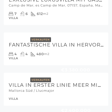
Camp de Mar, es Camp de Mar, 07157, España, Mallorca Südwesten
7
6
612
m2
VILLA
VERKAUFEN
FANTASTISCHE VILLA IN HERVORRAGENDER LAGE FUSSLÄUFIG ZUM STRAND
4
4
480
m2
VILLA
€3.380.000
VERKAUFEN
VILLA IN ERSTER LINIE MEER MIT TRAUMHAFTEM BLICK UND SONNENUNTERGÄNGEN UND FERIENVERMIETUNGSLIZENZ
Mallorca Süd / Llucmajor
VILLA
€2.400.000