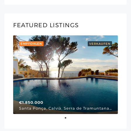
FEATURED LISTINGS
EMPFOHLEN
VERKAUFEN
€1.850.000
Santa Ponça, Calvià, Serra de Tramuntana, Illes Balears, 07180, España, Via Cornissa, Mallorca Südwesten