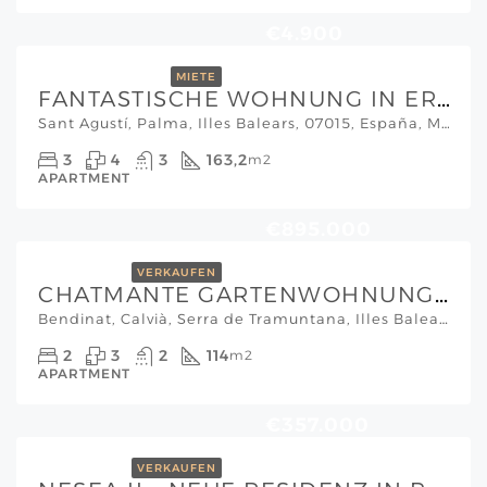
€4.900
MIETE
FANTASTISCHE WOHNUNG IN ERSTER LINIE MEER SAN AGUSTIN ZUR MIETE
Sant Agustí, Palma, Illes Balears, 07015, España, Mallorca Südwesten
3
4
3
163,2
m2
APARTMENT
€895.000
VERKAUFEN
CHATMANTE GARTENWOHNUNG IN BENDINAT /CAS CATALA MIT BEHEIZTEM INNENPOOL
Bendinat, Calvià, Serra de Tramuntana, Illes Balears, 07181, España, Mallorca Südwesten
2
3
2
114
m2
APARTMENT
€357.000
VERKAUFEN