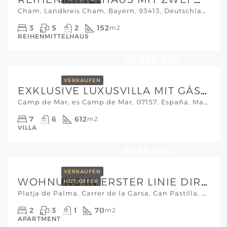
Cham, Landkreis Cham, Bayern, 93413, Deutschland, Bayern
3
5
2
152
m2
REIHENMITTELHAUS
€7.950.000
VERKAUFEN
EXKLUSIVE LUXUSVILLA MIT GÄSTEHAUS IN CAMP DE MAR – MODERNES DESIGN, PRIVATSPHÄRE & MEERBLICK
Camp de Mar, es Camp de Mar, 07157, España, Mallorca Südwesten
7
6
612
m2
VILLA
€695.000
VERKAUFEN
WOHNUNG IN ERSTER LINIE DIREKT AM STRAND PLAYA DE PALMA
HOT OFFER
Platja de Palma, Carrer de la Garsa, Can Pastilla, Palma, Illes Balears, 07610, España, Palma, Son Vida & Umgebung
2
3
1
70
m2
APARTMENT