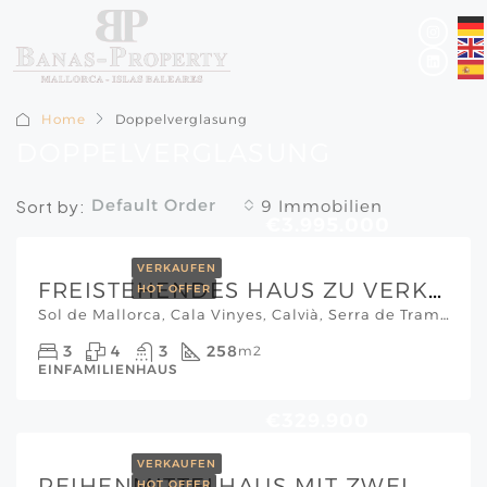
Home
Doppelverglasung
DOPPELVERGLASUNG
Default Order
Sort by:
9 Immobilien
€3.995.000
VERKAUFEN
FREISTEHENDES HAUS ZU VERKAUFEN IN SOL DE MALLORCA
HOT OFFER
Sol de Mallorca, Cala Vinyes, Calvià, Serra de Tramuntana, Illes Balears, 07181, España, Mallorca Südwesten
3
4
3
258
m2
EINFAMILIENHAUS
€329.900
VERKAUFEN
REIHENMITTELHAUS MIT ZWEI WOHNEINHEITEN, GARTEN & MODERNER ENERGIETECHNIK IN CHAM
HOT OFFER