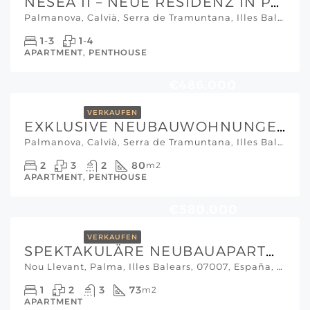
NESEA II – NEUE RESIDENZ IN PALMANOVA
Palmanova, Calvià, Serra de Tramuntana, Illes Balears, 07182, España, Mallorca Südwesten
1-3
1-4
APARTMENT, PENTHOUSE
€486.000
VERKAUFEN
EXKLUSIVE NEUBAUWOHNUNGEN MIT GEMEINSCHAFTSPOOL UND STRANDNAH GELEGEN IN PALMANOVA
Palmanova, Calvià, Serra de Tramuntana, Illes Balears, 07182, España, Mallorca Südwesten
2
3
2
80
m2
APARTMENT, PENTHOUSE
€580.000
VERKAUFEN
SPEKTAKULÄRE NEUBAUAPARTMENTS IN PALMA MIT AUSSERGEWÖHNLICHEM DESIGN
Nou Llevant, Palma, Illes Balears, 07007, España, Palma, Son Vida & Umgebung
1
2
3
73
m2
APARTMENT