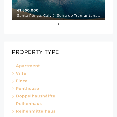
€1.850.000
Santa Ponça, Calvià, Serra de Tramuntana, Illes Balears, 07180, España, Via Cornissa, Mallorca Südwesten
PROPERTY TYPE
Apartment
Villa
Finca
Penthouse
Doppelhaushälfte
Reihenhaus
Reihenmittelhaus