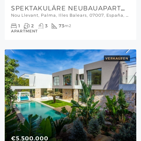
SPEKTAKULÄRE NEUBAUAPARTMENTS IN PALMA MIT AUSSERGEWÖHNLICHEM DESIGN
Nou Llevant, Palma, Illes Balears, 07007, España, Palma, Son Vida & Umgebung
1
2
3
73
m2
APARTMENT
VERKAUFEN
€5.500.000