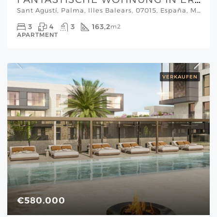
Sant Agustí, Palma, Illes Balears, 07015, España, Mallorca Südwesten
3
4
3
163,2
m2
APARTMENT
VERKAUFEN
€580.000