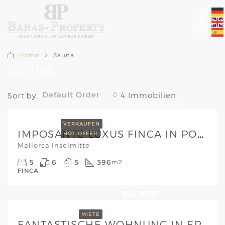
Home
Sauna
SAUNA
Default Order
Sort by:
4 Immobilien
€4.950.000
VERKAUFEN
IMPOSANTE LUXUS FINCA IN PORRERES MIT OLIVENPLANTAGE, WEINBERG UND ABSOLUTERPRIVATSPHÄRE
HOT OFFER
Mallorca Inselmitte
5
6
5
396
m2
FINCA
€4.900
MIETE
FANTASTISCHE WOHNUNG IN ERSTER LINIE MEER SAN AGUSTIN ZUR MIETE