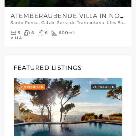
ATEMBERAUBENDE VILLA IN NOVA SANTA PONSA
Santa Ponça, Calvià, Serra de Tramuntana, Illes Balears, 07180, España, Mallorca Südwesten
5
6
6
600
m2
VILLA
FEATURED LISTINGS
EMPFOHLEN
VERKAUFEN