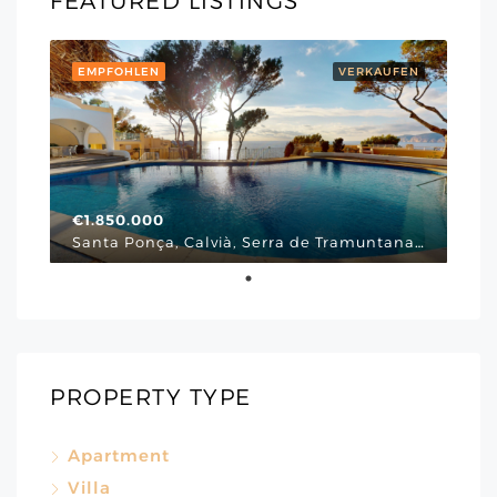
FEATURED LISTINGS
EMPFOHLEN
VERKAUFEN
€1.850.000
Santa Ponça, Calvià, Serra de Tramuntana, Illes Balears, 07180, España, Via Cornissa, Mallorca Südwesten
PROPERTY TYPE
Apartment
Villa