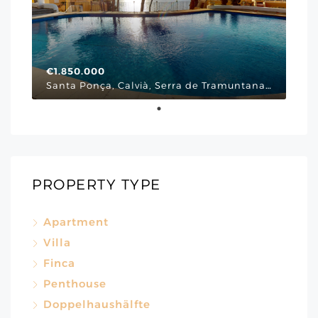
€1.850.000
Santa Ponça, Calvià, Serra de Tramuntana, Illes Balears, 07180, España, Via Cornissa, Mallorca Südwesten
PROPERTY TYPE
Apartment
Villa
Finca
Penthouse
Doppelhaushälfte