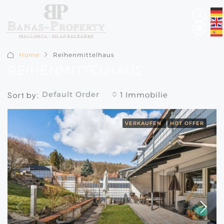
Home
Reihenmittelhaus
REIHENMITTELHAUS
Default Order
Sort by:
1 Immobilie
VERKAUFEN
HOT OFFER