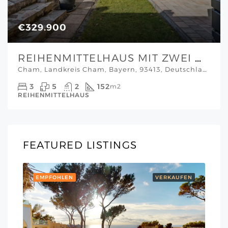
€329.900
REIHENMITTELHAUS MIT ZWEI WOHNEINHEITEN, GARTEN & MODERNER ENERGIETECHNIK IN CHAM
Cham, Landkreis Cham, Bayern, 93413, Deutschland, Bayern
3
5
2
152
m2
REIHENMITTELHAUS
FEATURED LISTINGS
EMPFOHLEN
VERKAUFEN