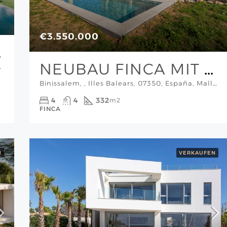
€3.550.000
LICK
NEUBAU FINCA MIT EIGENEM WEINFELD
allorca Süd-Ost
Binissalem, , Illes Balears, 07350, España, Mallorca Inselmitte
4
4
332
m2
FINCA
N
VERKAUFEN