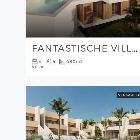
FANTASTISCHE VILLA IN HERVORRAGENDER LAGE FUSSLÄUFIG ZUM STRAND
4
4
480
m2
VILLA
VERKAUFE