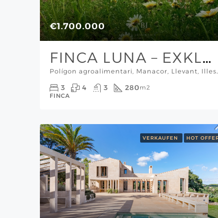
€1.700.000
FINCA LUNA – EXKLUSIVES WOHNEN IN VOLLENDETER AUTARKIE
Polígon agroalimentari, Manacor, Lle
3
4
3
280
m2
FINCA
VERKAUFEN
HOT OFFE