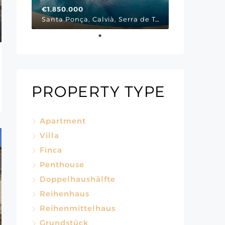
€1.850.000
Santa Ponça, Calvià, Serra de Tramuntana, Illes Balears, 07180, España, Via Cornissa, Mallorca Südwesten
PROPERTY TYPE
Apartment
Villa
Finca
Penthouse
Doppelhaushälfte
Reihenhaus
Reihenmittelhaus
Grundstück