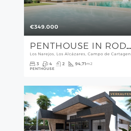
€349.000
PENTHOUSE IN RODA GOLF & BEACH RES
3
4
2
94,71
m2
PENTHOUSE
VERKAUFE