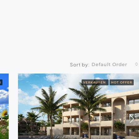
Default Order
Sort by:
R
VERKAUFEN
HOT OFFER