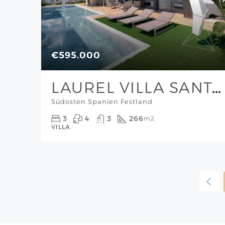
€595.000
LAUREL VILLA SANTA ROSALIA
Südosten Spanien Festland
3
4
3
266
m2
VILLA