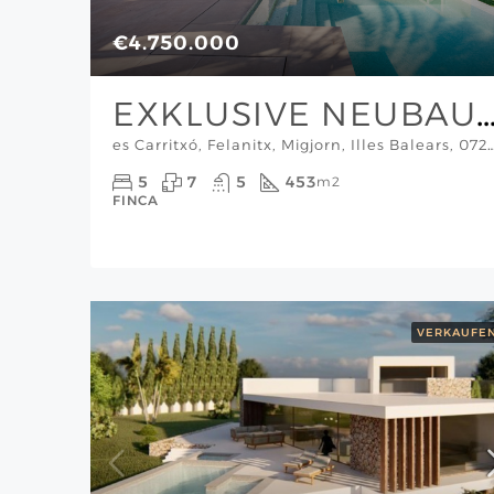
€4.750.000
EXKLUSIVE NEUBAU-FINCA MIT INFINITY-POOL UND PANORAMAB
es Carritxó, Felanitx, Migjorn, Illes Balears, 07208, España, Mallorca Inselmitte, M
5
7
5
453
m2
FINCA
VERKAUFE