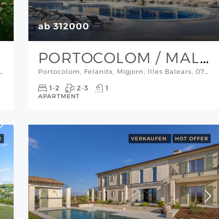
ab 312000
PORTOCOLOM / MALLORCA
vant, Illes Balears, España, Mallorca Inselmitte
Portocolom, Felanitx, Migjorn, Illes Balears, 07670, España, Mallorca Süd-Ost
1-2
2-3
1
APARTMENT
R
VERKAUFEN
HOT OFFER