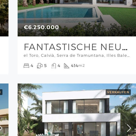
€6.250.000
FANTASTISCHE NEUBAUVILLA IN ERSTER LINIE MEER EL TORO/PORT ADRIANO
el Toro, Calvià, Serra de Tramuntana, Illes Balears, 07180, España, Mallorca Südwesten
4
5
4
414
m2
N
VERKAUFEN