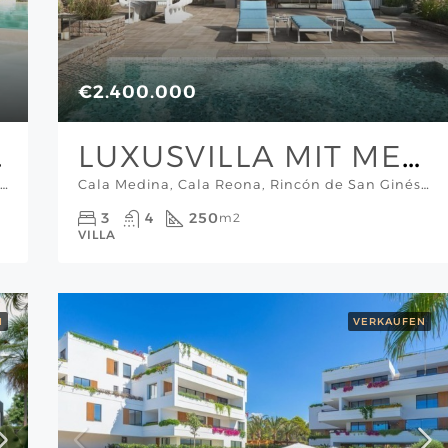
€2.400.000
ORT
LUXUSVILLA MIT MEERBLICK UND NUR WENIGE METER VOM STRAND ENTFERNT REGION MURCIA
Los Narejos, Los Alcázares, Campo de Cartagena y Mar Menor, Región de Murcia, España, Südosten Spanien Festland
Cala Medina, Cala Reona, Rincón de San Ginés, Cartagena, Campo de Cartagena y Mar Menor, Región de Murcia, España, Südosten Spanien Festland
3
4
250
m2
VILLA
N
VERKAUFEN