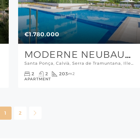
€1.780.000
MODERNE NEUBAUWOHNUNG MIT MEERBLICK IN EXKLUSIVER ANLAGE
Santa Ponça, Calvià, Serra de Tramuntana, Illes Balears, 07180, España, Mallorca Südwesten
2
2
203
m2
APARTMENT
1
2