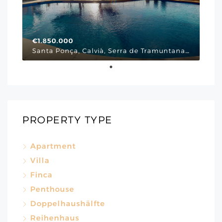
€1.850.000
Santa Ponça, Calvià, Serra de Tramuntana, Illes Balears, 07180, España, Via Cornissa, Mallorca Südwesten
PROPERTY TYPE
Apartment
Villa
Finca
Penthouse
Doppelhaushälfte
Reihenhaus