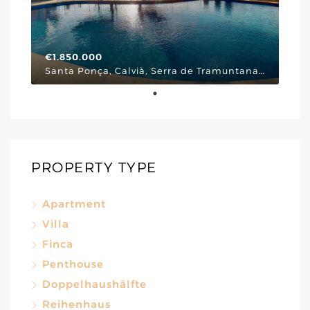
€1.850.000
Santa Ponça, Calvià, Serra de Tramuntana, Illes Balears, 07180, España, Via Cornissa, Mallorca Südwesten
PROPERTY TYPE
Apartment
Villa
Finca
Penthouse
Doppelhaushälfte
Reihenhaus